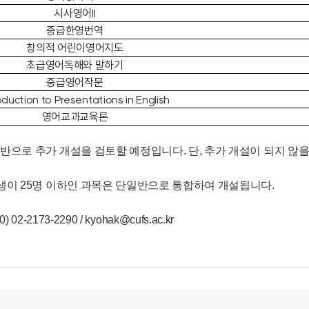
시사영어II
중급한영번역
창의적 어린이영어지도
초급영어독해와 말하기
중급영어작문
oduction to Presentations in English
영어교과교육론
분반으로 추가 개설을 검토할 예정입니다. 단, 추가 개설이 되지 않
강생이 25명 이하인 과목은 단일반으로 통합하여 개설됩니다.
02-2173-2290 / kyohak@cufs.ac.kr