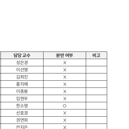
담당 교수
분반 여부
비고
성은경
X
이선영
X
김희진
X
홍지예
X
이종봉
X
임현우
X
한소영
O
선효경
X
권연희
X
안지은
X