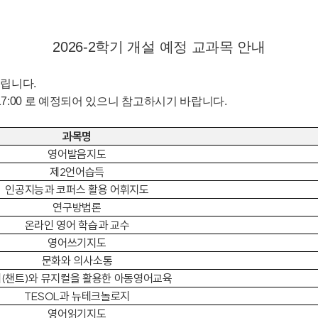
2026-2학기 개설 예정 교과목 안내
드립니다.
9.(수) 17:00 로 예정되어 있으니 참고하시기 바랍니다.
과목명
영어발음지도
제2언어습득
인공지능과 코퍼스 활용 어휘지도
연구방법론
온라인 영어 학습과 교수
영어쓰기지도
문화와 의사소통
(챈트)와 뮤지컬을 활용한 아동영어교육
TESOL과 뉴테크놀로지
영어읽기지도