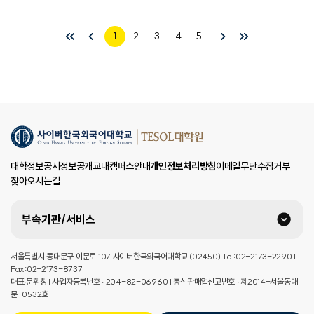
1
2
3
4
5
대학정보공시
정보공개
교내캠퍼스안내
개인정보처리방침
이메일무단수집거부
찾아오시는길
부속기관/서비스
서울특별시 동대문구 이문로 107 사이버한국외국어대학교 (02450) Tel:02-2173-2290 |
Fax:02-2173-8737
대표:문휘창 | 사업자등록번호 : 204-82-06960 | 통신판매업신고번호 : 제2014-서울동대
문-0532호