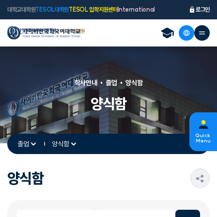
대학교
대학원
TESOL대학원
TESOL 입학지원센터
International
로그인
학사안내
졸업
양식함
양식함
Quick
Menu
졸업
양식함
양식함
s