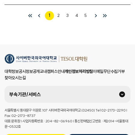
1
2
3
4
5
대학정보공시
정보공개
교내캠퍼스안내
개인정보처리방침
이메일무단수집거부
찾아오시는길
부속기관/서비스
서울특별시 동대문구 이문로 107 사이버한국외국어대학교 (02450) Tel:02-2173-2290 |
Fax:02-2173-8737
대표:문휘창 | 사업자등록번호 : 204-82-06960 | 통신판매업신고번호 : 제2014-서울동대
문-0532호