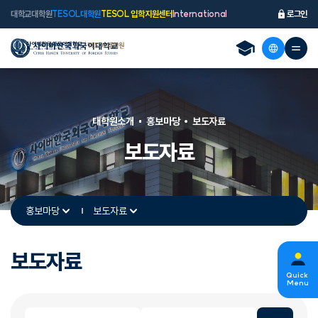
대학교
대학원
TESOL대학원
TESOL 입학지원센터
International
로그인
대학원소개
홍보마당
보도자료
보도자료
홍보마당
보도자료
보도자료
s
Quick
Menu