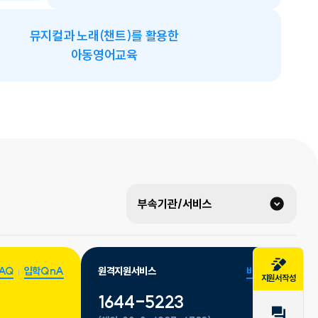
뮤지컬과 노래(챈트)를 활용한
아동영어교육
부속기관/서비스
AQ
입학QnA
원격지원서비스
바로가기
지원서작성
1644-5223