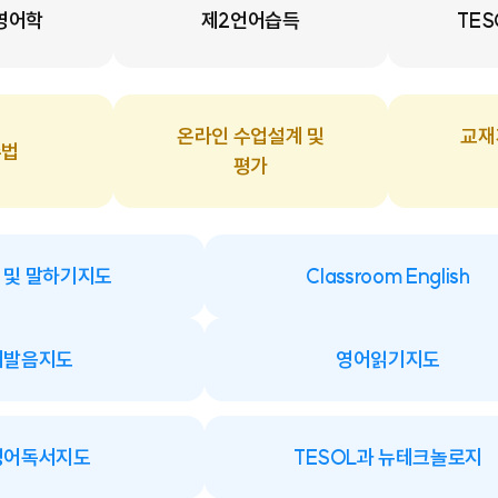
 영어학
제2언어습득
TE
온라인 수업설계 및
교재
수법
평가
 및 말하기지도
Classroom English
어발음지도
영어읽기지도
영어독서지도
TESOL과 뉴테크놀로지