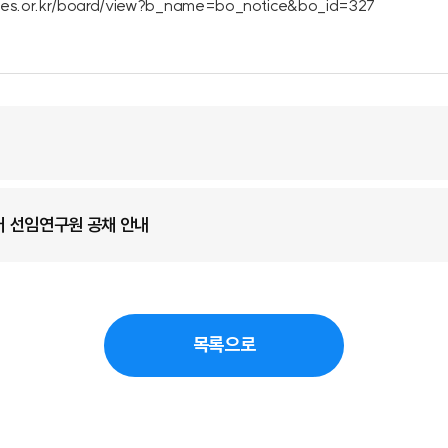
ces.or.kr/board/view?b_name=bo_notice&bo_id=327
터 선임연구원 공채 안내
목록으로