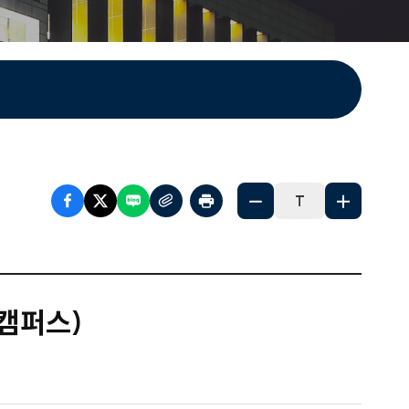
T
울캠퍼스)