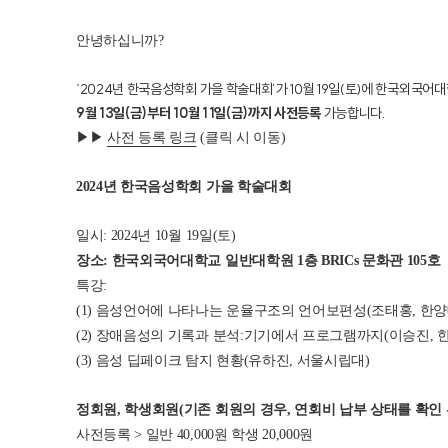
안녕하십니까?
‘2024년 한국음성학회 가을 학술대회’가 10월 19일(토)에 한국외국
9
월
13
일
(
금
)
부터
10
월
11
일
(
금
)
까지 사전등록
가능합니다.
▶▶
사전 등록 링크
(클릭 시 이동)
2024
년 한국음성학회 가을 학술대회
일시: 2024년 10월 19일(토)
장소: 한국외국어대학교 일반대학원 1층 BRICs 문화관 105호
특강:
(1) 음성언어에 나타나는 운율구조의 언어보편성(조태홍, 한양
(2) 장애음성의 기록과 분석:기기에서 프로그램까지(이승진, 
(3) 음성 딥페이크 탐지 현황(유하진, 서울시립대)
정회원, 학생회원
(
기존 회원의 경우
,
연회비 납부 상태를 확인
사전등록 > 일반 40,000원 학생 20,000원