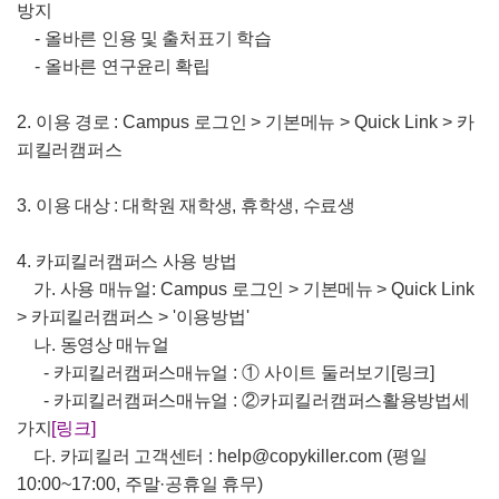
방지
-
올바른 인용 및 출처표기 학습
-
올바른 연구윤리 확립
2.
이용 경로
: Campus
로그인
>
기본메뉴
> Quick Link >
카
피킬러캠퍼스
3.
이용 대상
:
대학원 재학생
,
휴학생
,
수료생
4.
카피킬러캠퍼스 사용 방법
가
.
사용 매뉴얼
: Campus
로그인
>
기본메뉴
> Quick Link
>
카피킬러캠퍼스
> '
이용방법
'
나
.
동영상 매뉴얼
-
카피킬러캠퍼스매뉴얼
:
①
사이트 둘러보기
[
링크
]
-
카피킬러캠퍼스매뉴얼
:
②
카피킬러캠퍼스활용방법세
가지
[
링크
]
다
.
카피킬러 고객센터
: help@copykiller.com (
평일
10:00~17:00,
주말
·
공휴일 휴무
)