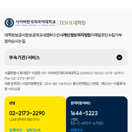
대학정보공시
정보공개
교내캠퍼스안내
개인정보처리방침
이메일무단수집거부
찾아오시는길
부속기관/서비스
서울특별시 동대문구 이문로 107 사이버한국외국어대학교 (02450) Tel:02-2173-2290 |
Fax:02-2173-8737
대표:문휘창 | 사업자등록번호 : 204-82-06960 | 통신판매업신고번호 : 제2014-서울동대
문-0532호
상담
원격지원서비스
02-2173-2290
1644-5223
(교내 연락처 바로가기)
(해외:
82-2-6907-6703)
입학FAQ
입학QnA
바로가기