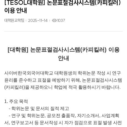
[TESOL대학원] 논문표절검사시스템(카피킬러)
이용 안내
대학원교학팀
2025-11-14
1037
[
대학원
]
논문표절검사시스템
(
카피킬러
)
이용
안내
사이버한국외국어대학교 대학원생의 학위논문 작성 시 연구
윤리를 준수하고 표절을 예방하기 위해
,
논문표절검사시스템
(
카피킬러
)
을 제공하오니 학업에 적극 활용하시기 바랍니다
.
1.
주요 목적
-
학위논문 및 문서의 질적 제고
-
연구 및 학위논문
,
공모전 출품작
,
자기소개서
,
사업계획
서
,
연구보고서 등 문서작성 시 자가 점검으로 표절 발생 사전