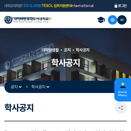
대학교
대학원
TESOL대학원
TESOL 입학지원센터
International
로그인
대학원생활
공지
학사공지
학사공지
공지
학사공지
Quick
Menu
학사공지
s