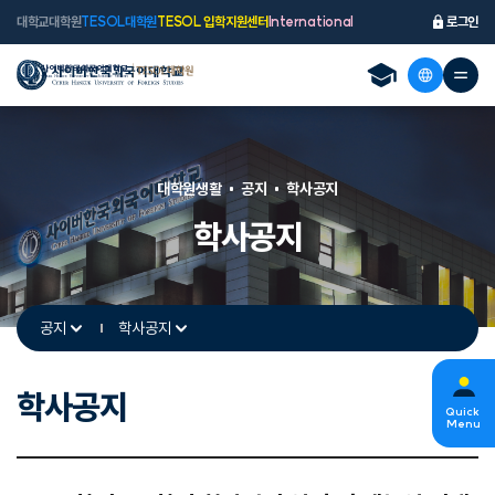
대학교
대학원
TESOL대학원
TESOL 입학지원센터
International
로그인
대학원생활
공지
학사공지
학사공지
공지
학사공지
학사공지
s
Quick
Menu